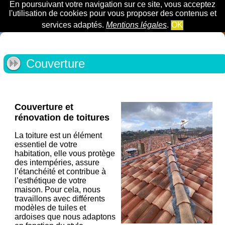
En poursuivant votre navigation sur ce site, vous acceptez
l'utilisation de cookies pour vous proposer des contenus et
services adaptés.
Mentions légales
.
OK
Couverture
Couverture et
rénovation de toitures
La toiture est un élément
essentiel de votre
habitation, elle vous protège
des intempéries, assure
l’étanchéité et contribue à
l’esthétique de votre
maison. Pour cela, nous
travaillons avec différents
modèles de tuiles et
ardoises que nous adaptons