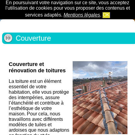
En poursuivant votre navigation sur ce site, vous acceptez
l'utilisation de cookies pour vous proposer des contenus et
services adaptés.
Mentions légales
.
OK
Couverture
Couverture et
rénovation de toitures
La toiture est un élément
essentiel de votre
habitation, elle vous protège
des intempéries, assure
l’étanchéité et contribue à
l’esthétique de votre
maison. Pour cela, nous
travaillons avec différents
modèles de tuiles et
ardoises que nous adaptons