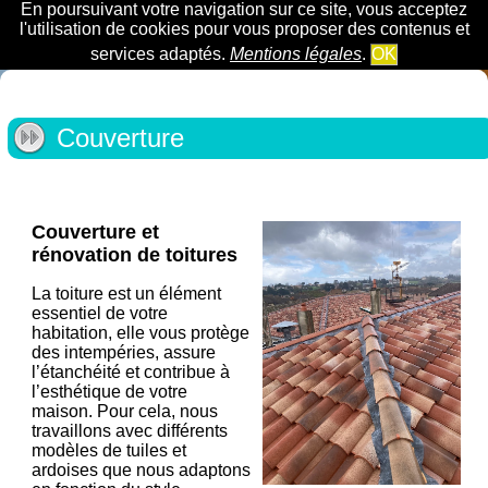
En poursuivant votre navigation sur ce site, vous acceptez
l'utilisation de cookies pour vous proposer des contenus et
services adaptés.
Mentions légales
.
OK
Couverture
Couverture et
rénovation de toitures
La toiture est un élément
essentiel de votre
habitation, elle vous protège
des intempéries, assure
l’étanchéité et contribue à
l’esthétique de votre
maison. Pour cela, nous
travaillons avec différents
modèles de tuiles et
ardoises que nous adaptons