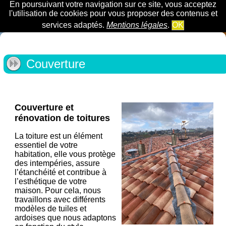
En poursuivant votre navigation sur ce site, vous acceptez
l'utilisation de cookies pour vous proposer des contenus et
services adaptés.
Mentions légales
.
OK
Couverture
Couverture et
rénovation de toitures
La toiture est un élément
essentiel de votre
habitation, elle vous protège
des intempéries, assure
l’étanchéité et contribue à
l’esthétique de votre
maison. Pour cela, nous
travaillons avec différents
modèles de tuiles et
ardoises que nous adaptons